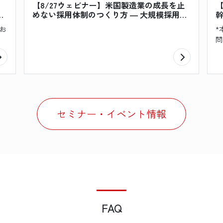
フ
【8/27ウェビナー】米国製造業の成長を止
【
」
めない採用体制のつくり方 ― 大規模採用か
ー
ら高難度ポジションまで、4つの事例で学ぶ
企
お
*
RPO活用
問
Pa
セミナー・イベント情報
FAQ