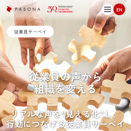
EN
従業員サーベイ
従業員の声から
組織を変える
リアルな声を”見える化”し、
行動につなげる
従業員サーベイ