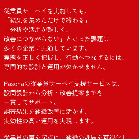
従業員サーベイを実施しても、
「結果を集めただけで
終わる」
「分析や活用が難しく、
改善につながらない」
といった課題は
多くの企業に
共通しています。
実態を正しく把握し、
行動へつなげるには、
専門的な
設計と運用が
欠かせません。
Pasonaの従業員サーベイ
支援サービスは、
設問設計から
分析・
改善提案までを
一貫してサポート。
調査結果を
組織改善に活かす、
実効性の高い運用を
実現します。
従業員の声を起点に、
組織の課題を
可視化し、