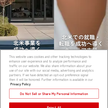
北米での
就職・
北米事業を
転職を
成功へ
導く
成功へ導く
キャリア
支援
企業向け
サービス
This website uses cookies and other tracking technologies to
enhance user experience and to analyze performance and
お仕事を
お探しの
traffic on our website. We also share information about your
企業の方へ
方へ
use of our site with our social media, advertising and analytics
partners. If we have detected an opt-out preference signal
then it will be honored. Further information is available in our
Privacy Policy
Do Not Sell or Share My Personal Information
Reject All