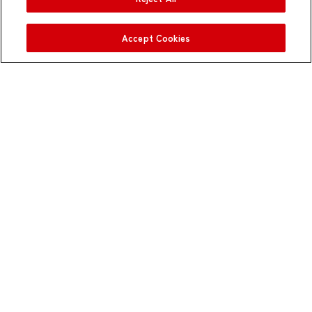
企業の方へ
Accept Cookies
採用支援
業務アウトソーシング
コンサルティングサービス
米国進出サポート
Sphere Navigator
従業員サーベイ
報酬・福利厚生調査
Virtual HRBP
エグゼクティブ成長プログラム
Customer Stories
Insights
Events
お問い合わせ