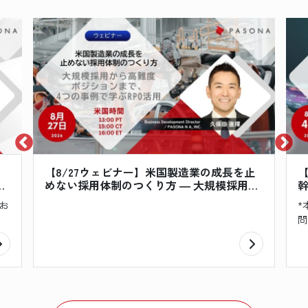
フ
【8/27ウェビナー】米国製造業の成長を止
【
」
めない採用体制のつくり方 ― 大規模採用か
ー
ら高難度ポジションまで、4つの事例で学ぶ
企
お
*
RPO活用
問
Pa