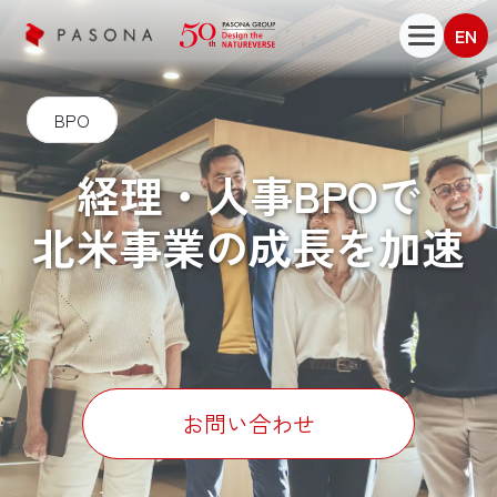
EN
BPO
経理・
人事BPOで
北米事業の
成長を加速
お問い合わせ