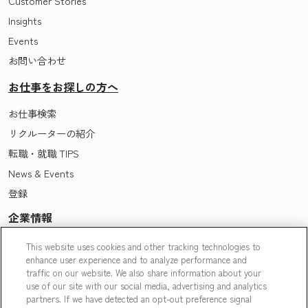
Customer Stories
Insights
Events
お問い合わせ
お仕事をお探しの方へ
お仕事検索
リクルーターの紹介
転職・就職 TIPS
News & Events
登録
企業情報
Pasonaについて
This website uses cookies and other tracking technologies to
enhance user experience and to analyze performance and
会社概要・拠点一覧
traffic on our website. We also share information about your
採用情報
use of our site with our social media, advertising and analytics
partners. If we have detected an opt-out preference signal
Our People