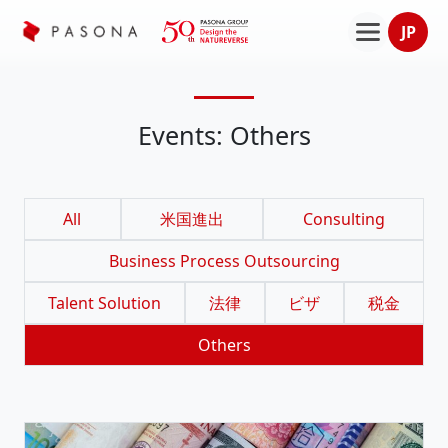
JP
Events: Others
All
米国進出
Consulting
Business Process Outsourcing
Talent Solution
法律
ビザ
税金
Others