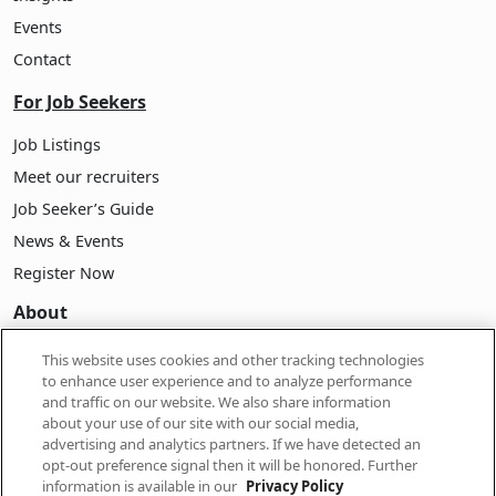
Events
Contact
For Job Seekers
Job Listings
Meet our recruiters
Job Seeker’s Guide
News & Events
Register Now
About
About Pasona
This website uses cookies and other tracking technologies
to enhance user experience and to analyze performance
Company Information
and traffic on our website. We also share information
Career
about your use of our site with our social media,
advertising and analytics partners. If we have detected an
Our People
opt-out preference signal then it will be honored. Further
information is available in our
Privacy Policy