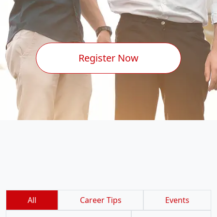
Register Now
All
Career Tips
Events