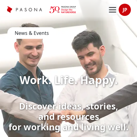
JP
News & Events
Work. Life. Happy.
Discover ideas, stories,
and resources
for working
and living well.