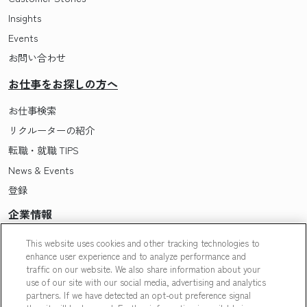
Insights
Events
お問い合わせ
お仕事をお探しの方へ
お仕事検索
リクルーターの紹介
転職・就職 TIPS
News & Events
登録
企業情報
Pasonaについて
This website uses cookies and other tracking technologies to
enhance user experience and to analyze performance and
会社概要・拠点一覧
traffic on our website. We also share information about your
採用情報
use of our site with our social media, advertising and analytics
partners. If we have detected an opt-out preference signal
Our People