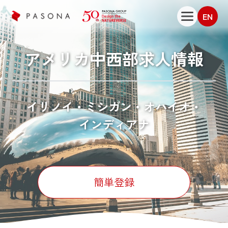
EN
アメリカ中西部
求人情報
イリノイ・
ミシガン・
オハイオ・
インディアナ
簡単登録