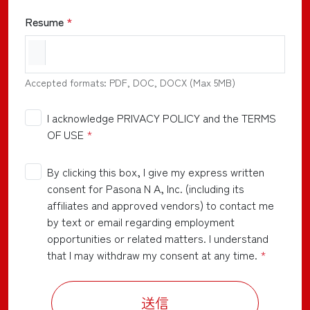
Resume
*
Accepted formats: PDF, DOC, DOCX (Max 5MB)
I acknowledge PRIVACY POLICY and the TERMS
OF USE
*
By clicking this box, I give my express written
consent for Pasona N A, Inc. (including its
affiliates and approved vendors) to contact me
by text or email regarding employment
opportunities or related matters. I understand
that I may withdraw my consent at any time.
*
送信