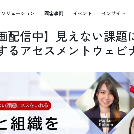
ソリュー
ション
顧客
事例
イベ
ント
イン
サイト
画配信中】見えない課題
するアセスメントウェビ