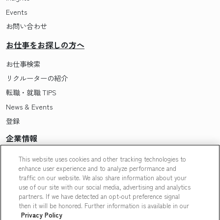
Events
お問い合わせ
お仕事をお探しの方へ
お仕事検索
リクルーターの紹介
転職・就職 TIPS
News & Events
登録
企業情報
Pasonaについて
This website uses cookies and other tracking technologies to
enhance user experience and to analyze performance and
会社概要・拠点一覧
traffic on our website. We also share information about your
採用情報
use of our site with our social media, advertising and analytics
partners. If we have detected an opt-out preference signal
Our People
then it will be honored. Further information is available in our
Privacy Policy