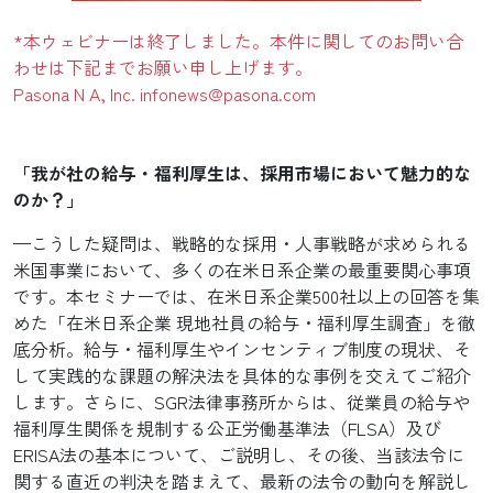
*本ウェビナーは終了しました。本件に関してのお問い合
わせは下記までお願い申し上げます。
Pasona N A, Inc. infonews@pasona.com
「我が社の給与・福利厚生は、採用市場において魅力的な
のか？」
—こうした疑問は、戦略的な採用・人事戦略が求められる
米国事業において、多くの在米日系企業の最重要関心事項
です。本セミナーでは、在米日系企業500社以上の回答を集
めた「在米日系企業 現地社員の給与・福利厚生調査」を徹
底分析。給与・福利厚生やインセンティブ制度の現状、そ
して実践的な課題の解決法を具体的な事例を交えてご紹介
します。さらに、SGR法律事務所からは、従業員の給与や
福利厚生関係を規制する公正労働基準法（FLSA）及び
ERISA法の基本について、ご説明し、その後、当該法令に
関する直近の判決を踏まえて、最新の法令の動向を解説し