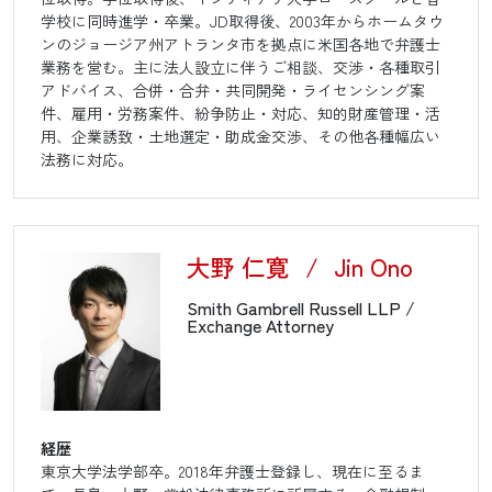
学校に同時進学・卒業。JD取得後、2003年からホームタウ
ンのジョージア州アトランタ市を拠点に米国各地で弁護士
業務を営む。主に法人設立に伴うご相談、交渉・各種取引
アドバイス、合併・合弁・共同開発・ライセンシング案
件、雇用・労務案件、紛争防止・対応、知的財産管理・活
用、企業誘致・土地選定・助成金交渉、その他各種幅広い
法務に対応。
大野 仁寛
/
Jin Ono
Smith Gambrell Russell LLP /
Exchange Attorney
経歴
東京大学法学部卒。2018年弁護士登録し、現在に至るま